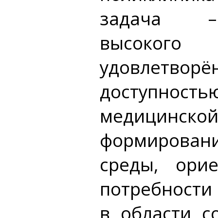
задача –
высоко
удовлетворё
доступност
медицинской
формирова
среды, ори
потребности
в области с