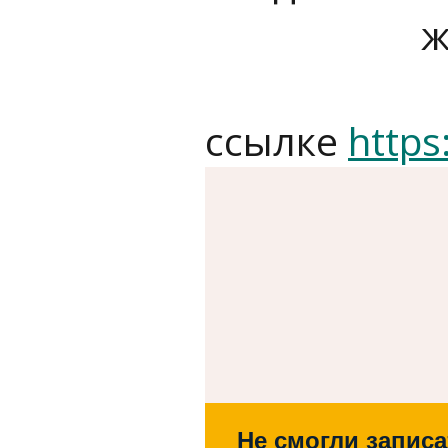
ж
ссылке
https
Не смогли записа