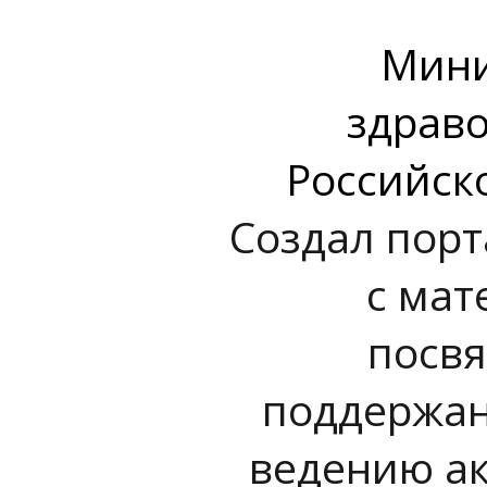
Мини
здрав
Российск
Создал порт
с мат
посв
поддержан
ведению ак