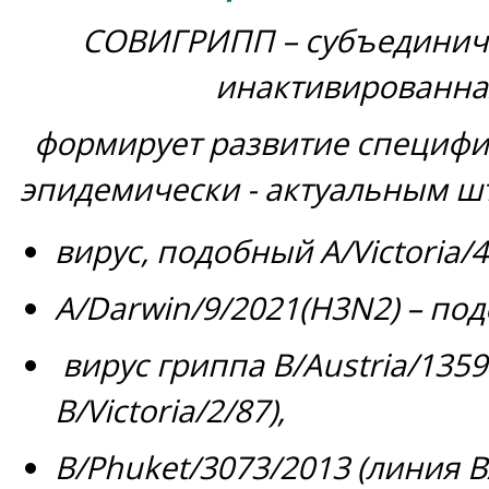
СОВИГРИПП – субъединич
инактивированна
формирует развитие специфи
эпидемически - актуальным ш
вирус, подобный А/Victoria/
A/Darwin/9/2021(H3N2) – по
вирус гриппа В/Austria/1359
В/Victoria/2/87),
B/Phuket/3073/2013 (
линия
B