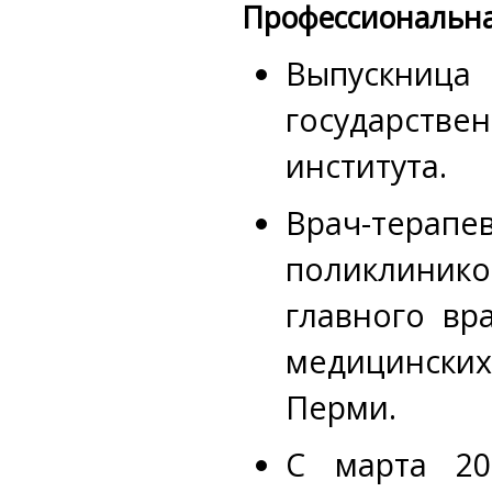
Профессиональна
Выпускн
государств
института.
Врач-тера
поликлини
главного в
медицинск
Перми.
С марта 20