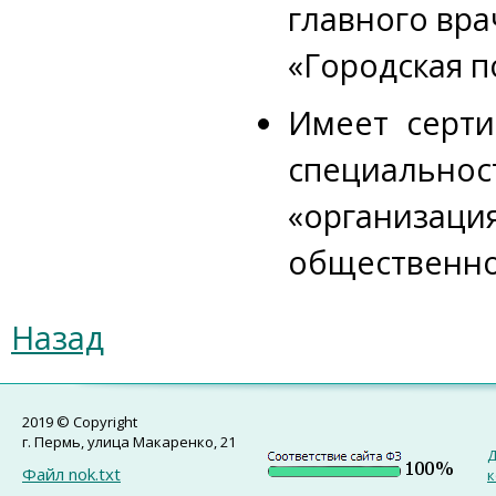
главного вр
«Городская п
Имеет серти
специаль
«организац
общественно
Назад
2019 © Copyright
г. Пермь, улица Макаренко, 21
Д
Файл nok.txt
к