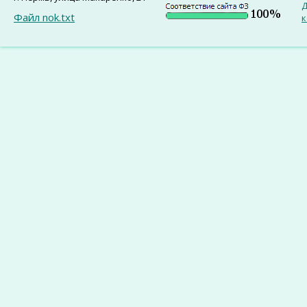
Д
Файл nok.txt
к